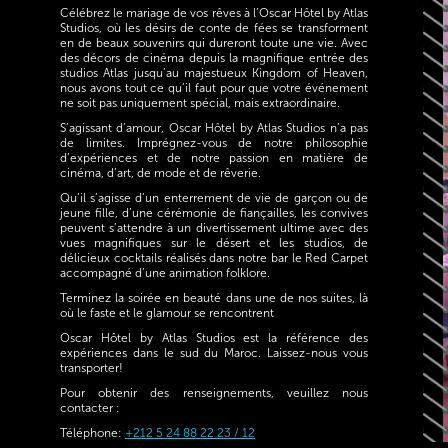
Célébrez le mariage de vos rêves à l’Oscar Hôtel by Atlas
Studios, où les désirs de conte de fées se transforment
en de beaux souvenirs qui dureront toute une vie. Avec
des décors de cinéma depuis la magnifique entrée des
studios Atlas jusqu’au majestueux Kingdom of Heaven,
nous avons tout ce qu’il faut pour que votre événement
ne soit pas uniquement spécial, mais extraordinaire.
S’agissant d’amour, Oscar Hôtel by Atlas Studios n’a pas
de limites. Imprégnez-vous de notre philosophie
d’expériences et de notre passion en matière de
cinéma, d’art, de mode et de rêverie.
Qu’il s’agisse d’un enterrement de vie de garçon ou de
jeune fille, d’une cérémonie de fiançailles, les convives
peuvent s’attendre à un divertissement ultime avec des
vues magnifiques sur le désert et les studios, de
délicieux cocktails réalisés dans notre bar le Red Carpet
accompagné d’une animation folklore.
Terminez la soirée en beauté dans une de nos suites, là
où le faste et le glamour se rencontrent
Oscar Hôtel by Atlas Studios est la référence des
expériences dans le sud du Maroc. Laissez-nous vous
transporter!
Pour obtenir des renseignements, veuillez nous
contacter :
Téléphone:
+212 5 24 88 22 23 / 12