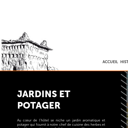
ACCUEIL
HIS
JARDINS ET
POTAGER
Au cœur de l’hôtel se niche un jardin aromatique et
potager qui fournit à notre chef de cuisine des herbes et